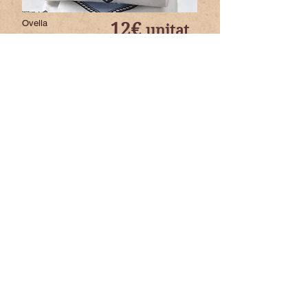
Ovella
12€
unitat
CARREU
Herbes
Ovella
14€
unitat
PLA D'EROLES