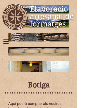
Elaboració
artesanal de
formatges
Botiga
Aquí podrà comprar els nostres