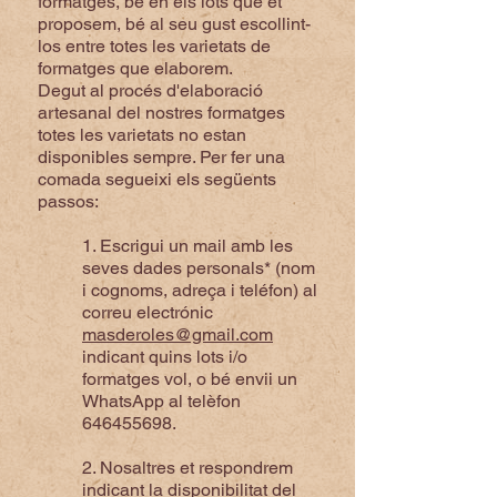
formatges, bé en els lots que et
proposem, bé al seu gust escollint-
los entre totes les varietats de
formatges que elaborem.
Degut al procés d'elaboració
artesanal del nostres formatges
totes les varietats no estan
disponibles sempre. Per fer una
comada segueixi els següents
passos:
1. Escrigui un mail amb les
seves dades personals* (nom
i cognoms, adreça i teléfon) al
correu electrónic
masderoles@gmail.com
indicant quins lots i/o
formatges vol, o bé envii un
WhatsApp al telèfon
646455698
.
2. Nosaltres et respondrem
indicant la disponibilitat del