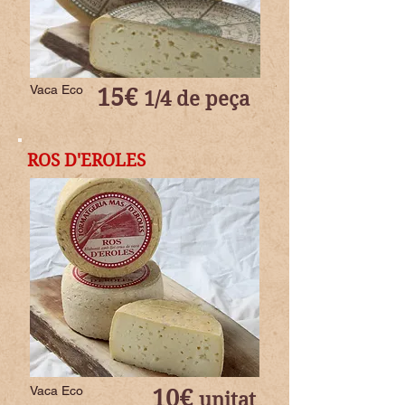
Vaca Eco
15€
1/4 de peça
ROS D'EROLES
Vaca Eco
10€
unitat